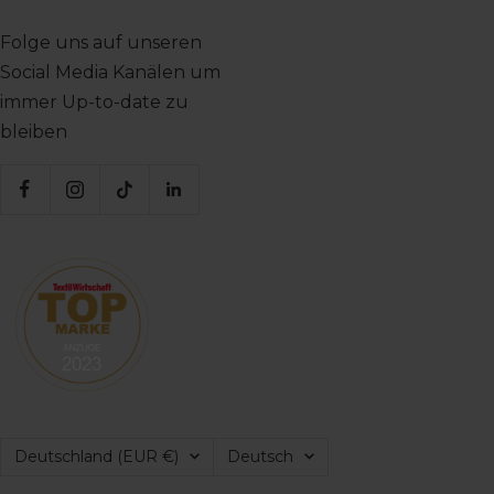
Folge uns auf unseren
Social Media Kanälen um
immer Up-to-date zu
bleiben
Land/Region
Sprache
Deutschland (EUR €)
Deutsch