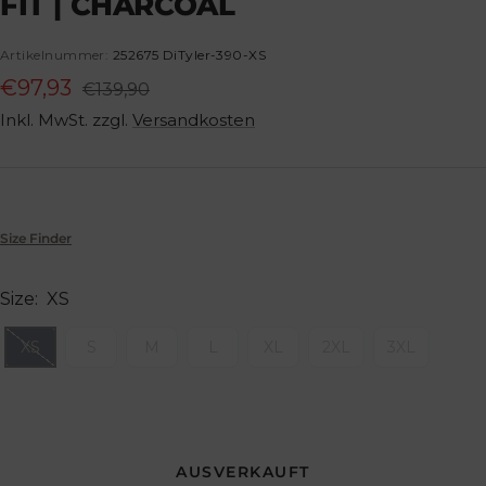
FIT | CHARCOAL
gehen
gehen
gehen
gehen
gehen
gehen
gehen
gehen
Artikelnummer:
252675 DiTyler-390-XS
Angebotspreis
€97,93
Regulärer
€139,90
Preis
Inkl. MwSt. zzgl.
Versandkosten
Size Finder
Size:
XS
XS
S
M
L
XL
2XL
3XL
AUSVERKAUFT