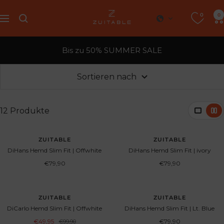
Direkt
0
Zuitable
0
zum
Navigation
Inhalt
Bis zu 50% SUMMER SALE
Sortieren nach
12 Produkte
AUSVERKAUFT
ZUITABLE
ZUITABLE
DiHans Hemd Slim Fit | Offwhite
DiHans Hemd Slim Fit | ivory
Angebotspreis
Angebotspreis
€79,90
€79,90
SPARE 50%
ZUITABLE
ZUITABLE
DiCarlo Hemd Slim Fit | Offwhite
DiHans Hemd Slim Fit | Lt. Blue
Angebotspreis
Angebotspreis
€49,95
Regulärer
€79,90
€99,90