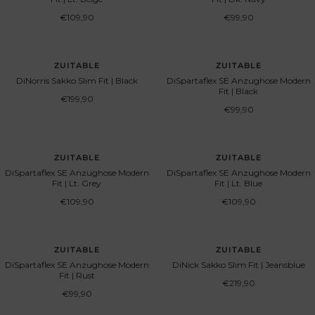
Angebotspreis
Angebotspreis
€109,90
€99,90
ZUITABLE
ZUITABLE
DiNorris Sakko Slim Fit | Black
DiSpartaflex SE Anzughose Modern
Fit | Black
Angebotspreis
€199,90
Angebotspreis
€99,90
ZUITABLE
ZUITABLE
DiSpartaflex SE Anzughose Modern
DiSpartaflex SE Anzughose Modern
Fit | Lt. Grey
Fit | Lt. Blue
Angebotspreis
Angebotspreis
€109,90
€109,90
ZUITABLE
ZUITABLE
DiSpartaflex SE Anzughose Modern
DiNick Sakko Slim Fit | Jeansblue
Fit | Rust
Angebotspreis
€219,90
Angebotspreis
€99,90