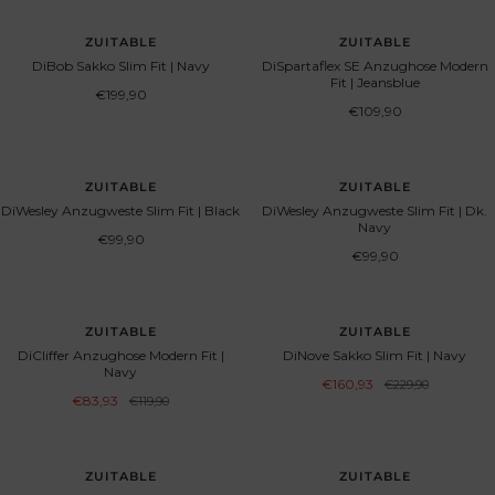
ZUITABLE
ZUITABLE
DiBob Sakko Slim Fit | Navy
DiSpartaflex SE Anzughose Modern
Fit | Jeansblue
Angebotspreis
€199,90
Angebotspreis
€109,90
ZUITABLE
ZUITABLE
DiWesley Anzugweste Slim Fit | Black
DiWesley Anzugweste Slim Fit | Dk.
Navy
Angebotspreis
€99,90
Angebotspreis
€99,90
SPARE 30%
SPARE 30%
ZUITABLE
ZUITABLE
DiCliffer Anzughose Modern Fit |
DiNove Sakko Slim Fit | Navy
Navy
Angebotspreis
€160,93
Regulärer
€229,90
Preis
Angebotspreis
€83,93
Regulärer
€119,90
Preis
SPARE 30%
SPARE 30%
ZUITABLE
ZUITABLE