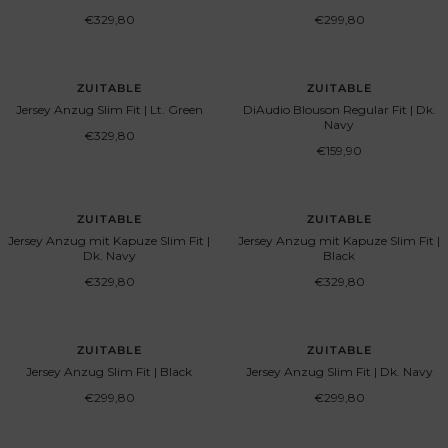
Angebotspreis
Angebotspreis
€329,80
€299,80
ZUITABLE
ZUITABLE
Jersey Anzug Slim Fit | Lt. Green
DiAudio Blouson Regular Fit | Dk.
Navy
Angebotspreis
€329,80
Angebotspreis
€159,90
ZUITABLE
ZUITABLE
Jersey Anzug mit Kapuze Slim Fit |
Jersey Anzug mit Kapuze Slim Fit |
Dk. Navy
Black
Angebotspreis
Angebotspreis
€329,80
€329,80
ZUITABLE
ZUITABLE
Jersey Anzug Slim Fit | Black
Jersey Anzug Slim Fit | Dk. Navy
Angebotspreis
Angebotspreis
€299,80
€299,80