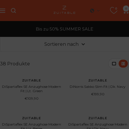
Direkt
0
Zuitable
0
zum
Navigation
Inhalt
Bis zu 50% SUMMER SALE
Sortieren nach
38 Produkte
ZUITABLE
ZUITABLE
DiSpartaflex SE Anzughose Modern
DiNorris Sakko Slim Fit | Dk. Navy
Fit | Lt. Green
Angebotspreis
€199,90
Angebotspreis
€109,90
ZUITABLE
ZUITABLE
DiSpartaflex SE Anzughose Modern
DiSpartaflex SE Anzughose Modern
Fit | Lt. Beige
Fit | Dk. Navy