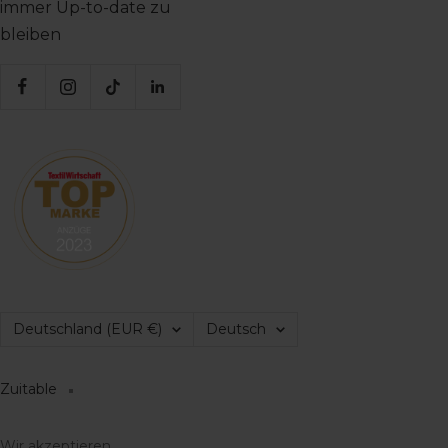
immer Up-to-date zu
bleiben
Land/Region
Sprache
Deutschland (EUR €)
Deutsch
Zuitable
Wir akzeptieren