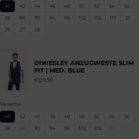
40
42
44
46
48
50
52
54
56
58
88
90
94
98
102
106
110
25
26
27
28
DIWESLEY ANZUGWESTE SLIM
FIT | MED. BLUE
€129,90
Variante
40
42
44
46
48
50
52
54
56
58
88
90
94
98
102
106
110