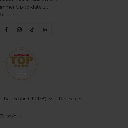
immer Up-to-date zu
bleiben
Land/Region
Sprache
Deutschland (EUR €)
Deutsch
Zuitable