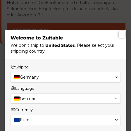
Nutze unseren Größenfinder und erhalte in wenigen
Sekunden eine Empfehlung für deine passende Sakko-
oder Anzuggröße.
GRÖSSE FINDEN
Welcome to Zuitable
We don't ship to
United States
. Please select your
shipping country
Beschreibung
Ship to
Jersey Anzug aus DiNick Sakko, DiSpartaflex SE
Germany
Anzughose und DiWesley Anzugweste. Drei
Language
Komponenten mit Stretch, kombinierbar einzeln oder als
komplettes Set. In Med. Blue, der Mittelweg im Blau-
German
Spektrum, vielseitig.
Currency
Mit Weste sieht's gleich erwachsener aus. Ohne Weste
Euro
bleibt's der zugängliche Slim-Fit-Anzug. Größen wählst du
pro Komponente individuell.