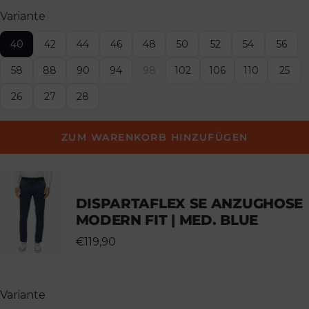
Variante
40
42
44
46
48
50
52
54
56
58
88
90
94
98
102
106
110
25
26
27
28
ZUM WARENKORB HINZUFÜGEN
DISPARTAFLEX SE ANZUGHOSE
MODERN FIT | MED. BLUE
€119,90
Variante