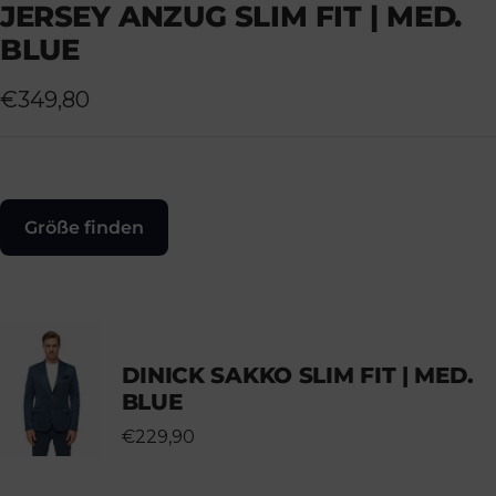
JERSEY ANZUG SLIM FIT | MED.
gehen
gehen
gehen
gehen
gehen
BLUE
Angebotspreis
€349,80
Größe finden
DINICK SAKKO SLIM FIT | MED.
BLUE
€229,90