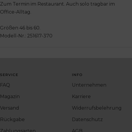
Zum Termin im Restaurant. Auch solo tragbar im
Office-Alltag.
Größen 46 bis 60.
Modell-Nr.: 251617-370
SERVICE
INFO
FAQ
Unternehmen
Magazin
Karriere
Versand
Widerrufsbelehrung
Rückgabe
Datenschutz
Zahlungsarten
AGB