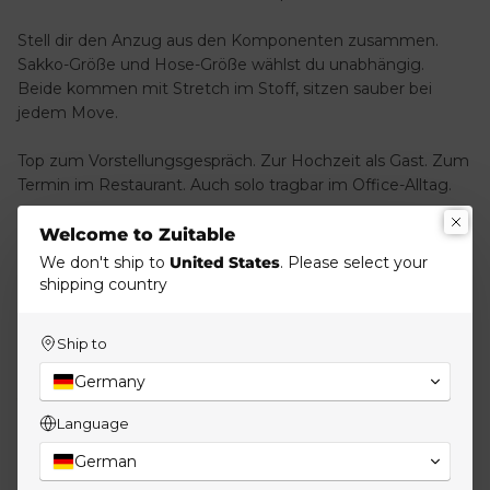
Stell dir den Anzug aus den Komponenten zusammen.
Sakko-Größe und Hose-Größe wählst du unabhängig.
Beide kommen mit Stretch im Stoff, sitzen sauber bei
jedem Move.
Top zum Vorstellungsgespräch. Zur Hochzeit als Gast. Zum
Termin im Restaurant. Auch solo tragbar im Office-Alltag.
Größen 46 bis 60.
Welcome to Zuitable
Modell-Nr.: 251617-370
We don't ship to
United States
. Please select your
shipping country
Material & Pflege
Ship to
Germany
Versand & Retouren
Language
German