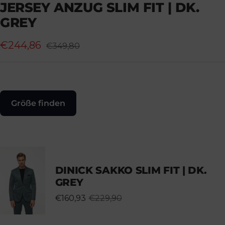
JERSEY ANZUG SLIM FIT | DK.
gehen
gehen
gehen
gehen
gehen
GREY
Angebotspreis
€244,86
Regulärer
€349,80
Preis
Größe finden
DINICK SAKKO SLIM FIT | DK.
GREY
€160,93
€229,90