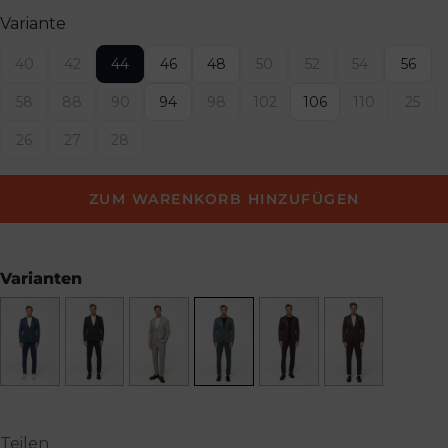
Variante
40
42
44
46
48
50
52
54
56
58
88
90
94
98
102
106
110
25
26
27
28
ZUM WARENKORB HINZUFÜGEN
Varianten
Teilen