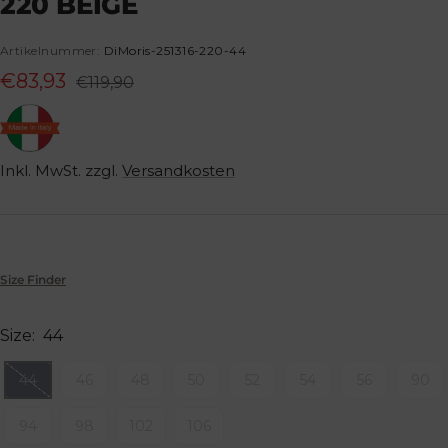
220 BEIGE
gehen
gehen
gehen
gehen
Artikelnummer:
DiMoris-251316-220-44
Angebotspreis
€83,93
Regulärer
€119,90
Preis
Inkl. MwSt. zzgl.
Versandkosten
Size Finder
Size:
44
44
46
48
50
52
54
56
90
94
98
102
106