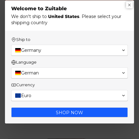
Details
Welcome to Zuitable
We don't ship to
United States
. Please select your
shipping country
Material & Pflege
Ship to
Germany
Language
German
Material & Pflege
Currency
Euro
Versand & Retouren
SHOP NOW