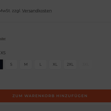
 MwSt. zzgl.
Versandkosten
nder
XS
S
M
L
XL
2XL
3XL
ZUM WARENKORB HINZUFÜGEN