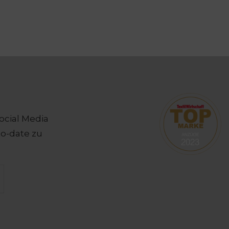
ocial Media
o-date zu