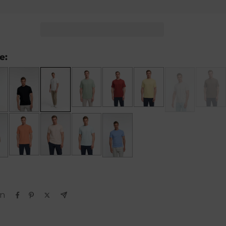
e:
en