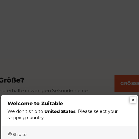
 Größe?
GRÖSSE
nd erhalte in wenigen Sekunden eine
e Sakko- oder Anzuggröße.
Welcome to Zuitable
We don't ship to
United States
. Please select your
shipping country
Ship to