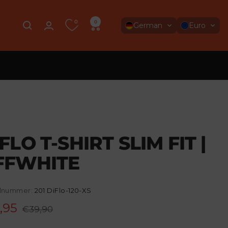
0
0
German
Euro
FLO T-SHIRT SLIM FIT |
FFWHITE
elnummer:
201 DiFlo-120-XS
ebotspreis
,95
Regulärer
€39,90
Preis