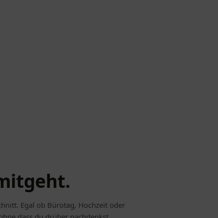
mitgeht.
chnitt. Egal ob Bürotag, Hochzeit oder
 ohne dass du drüber nachdenkst.