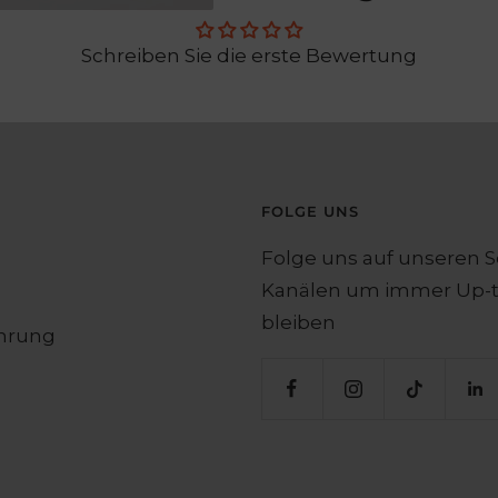
Schreiben Sie die erste Bewertung
FOLGE UNS
Folge uns auf unseren S
Kanälen um immer Up-t
bleiben
hrung