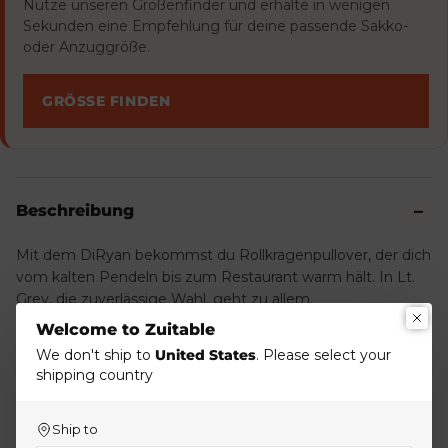
Nutze unseren Größenfinder und erhalte in wenigen
Sekunden eine Empfehlung für deine passende Sakko-
oder Anzuggröße.
GRÖSSE FINDEN
Beschreibung
Mit dem DiRyan bekommst du Rollkragenpullover, der dich
vom kalten Pendeln bis zum Restaurant warm hält. In Lt.
Grey, die zuverlässige Wahl, geht zu allem.
Welcome to Zuitable
Klassischer Strick-Sweater mit modernem Schnitt. Sitzt
We don't ship to
United States
. Please select your
clean ohne zu eng zu wirken.
shipping country
Über Hemd ins Office. Solo zur Jeans am Wochenende.
Ship to