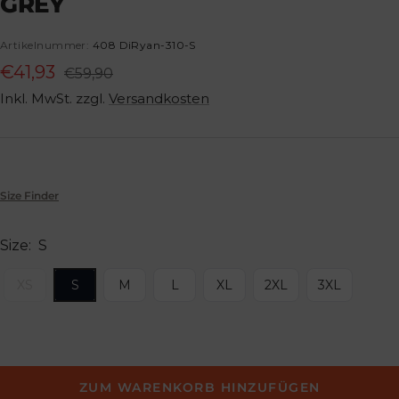
GREY
gehen
gehen
gehen
gehen
gehen
gehen
gehen
Artikelnummer:
408 DiRyan-310-S
Angebotspreis
€41,93
Regulärer
€59,90
Preis
Inkl. MwSt. zzgl.
Versandkosten
Size Finder
Size:
S
XS
S
M
L
XL
2XL
3XL
ZUM WARENKORB HINZUFÜGEN