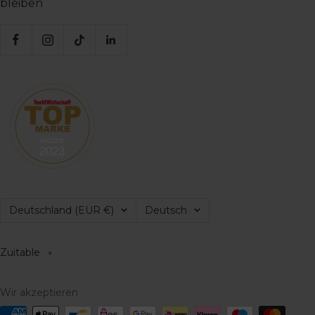
bleiben
Land/Region
Sprache
Deutschland (EUR €)
Deutsch
Zuitable
Wir akzeptieren