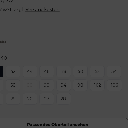
 MwSt. zzgl.
Versandkosten
nder
40
42
44
46
48
50
52
54
58
88
90
94
98
102
106
25
26
27
28
Passendes Oberteil ansehen