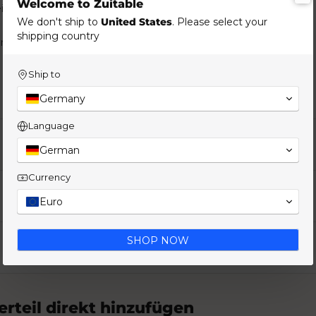
Welcome to Zuitable
inen Druck. Sitzt sauber den ganzen Tag.
We don't ship to
United States
. Please select your
shipping country
Zum Pulli am Wochenende.
Ship to
Germany
Language
German
Currency
Euro
SHOP NOW
rteil direkt hinzufügen