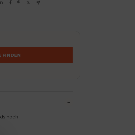
en
 FINDEN
nds noch