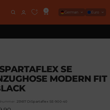
0
0
German
Euro
ISPARTAFLEX SE
NZUGHOSE MODERN FIT
BLACK
elnummer:
251617 DiSpartaflex SE-900-40
ebotspreis
9,90