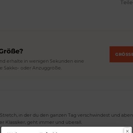
Teil
 Größe?
GRÖSSE
nd erhalte in wenigen Sekunden eine
e Sakko- oder Anzuggröße.
 Stretch, in der du den ganzen Tag verschwindest und abe
der Klassiker, geht immer und überall.