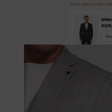
Wähle deine Größe und 
DiNic
€229
Oberteil und Hose können se