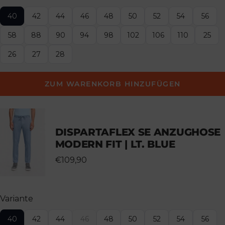
40
42
44
46
48
50
52
54
56
58
88
90
94
98
102
106
110
25
26
27
28
ZUM WARENKORB HINZUFÜGEN
DISPARTAFLEX SE ANZUGHOSE
MODERN FIT | LT. BLUE
€109,90
Variante
40
42
44
46
48
50
52
54
56