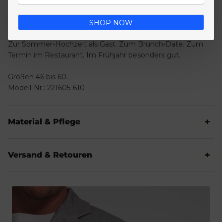
Mit Weste sieht's gleich erwachsener aus. Ohne Weste
bleibt's der zugängliche Slim-Fit-Anzug. Größen wählst du
pro Komponente individuell.
SHOP NOW
Zur Sommer-Hochzeit als Gast. Zum Brunch-Date. Zum
Termin im Restaurant. Im Frühjahr besonders gut.
Größen 46 bis 60.
Modell-Nr.: 221605-610
Material & Pflege
Versand & Retouren