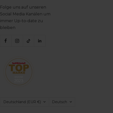
Folge uns auf unseren
Social Media Kanälen um
immer Up-to-date zu
bleiben
Land/Region
Sprache
Deutschland (EUR €)
Deutsch