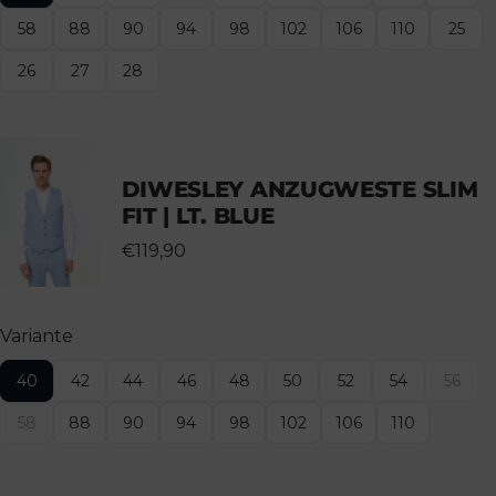
58
88
90
94
98
102
106
110
25
26
27
28
DIWESLEY ANZUGWESTE SLIM
FIT | LT. BLUE
€119,90
Variante
40
42
44
46
48
50
52
54
56
58
88
90
94
98
102
106
110