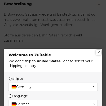
Beschreibung
DiBowiebox: Set aus Fliege und Einstecktuch, damit du
nicht zwei mal raten musst was zusammen passt. In Lt.
Grey, die zuverlässige Wahl, geht zu allem.
Stoffe aus derselben Bahn. Sitzen farblich exakt
zusammen.
Funktioniert in vielen Outfits, von formal bis casual.
Welcome to Zuitable
We don't ship to
United States
. Please select your
Größen Einheitsgröße.
shipping country
Modell-Nr.: 251920-310
Ship to
Material & Pflege
Germany
Language
Versand & Retouren
German