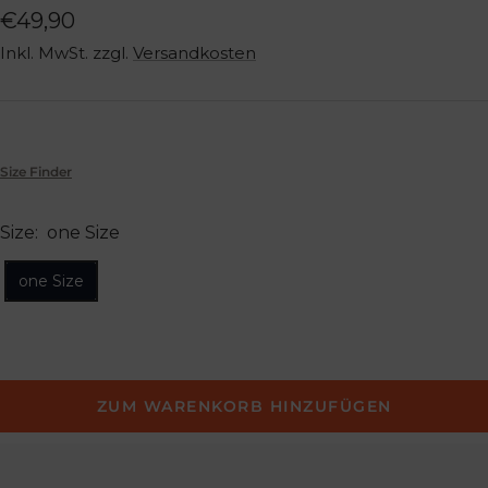
Angebotspreis
€49,90
Inkl. MwSt. zzgl.
Versandkosten
Size Finder
Size:
one Size
one Size
ZUM WARENKORB HINZUFÜGEN