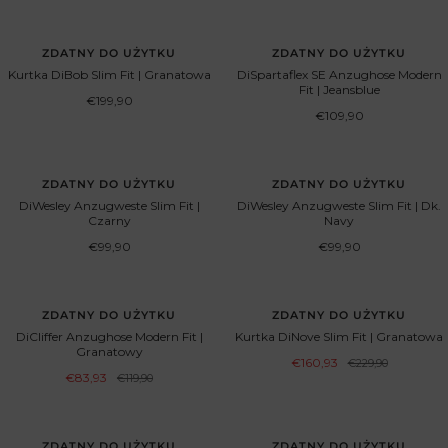
ZDATNY DO UŻYTKU
ZDATNY DO UŻYTKU
Kurtka DiBob Slim Fit | Granatowa
DiSpartaflex SE Anzughose Modern
Fit | Jeansblue
Cena
€199,90
obniżona
Cena
€109,90
obniżona
ZDATNY DO UŻYTKU
ZDATNY DO UŻYTKU
DiWesley Anzugweste Slim Fit |
DiWesley Anzugweste Slim Fit | Dk.
Czarny
Navy
Cena
Cena
€99,90
€99,90
obniżona
obniżona
OSZCZĘDŹ 30%
OSZCZĘDŹ 30%
ZDATNY DO UŻYTKU
ZDATNY DO UŻYTKU
DiCliffer Anzughose Modern Fit |
Kurtka DiNove Slim Fit | Granatowa
Granatowy
Cena
€160,93
Cena
€229,90
normalna
Cena
obniżona
€83,93
Cena
€119,90
normalna
obniżona
OSZCZĘDŹ 30%
OSZCZĘDŹ 30%
ZDATNY DO UŻYTKU
ZDATNY DO UŻYTKU