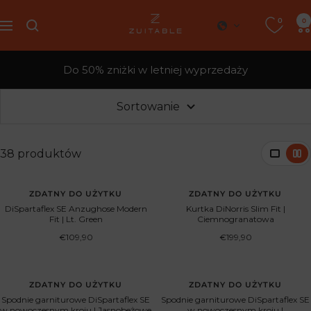
Przejdź
0
Zuitable
0
do
Nawigacja
treści
Do 50% zniżki w letniej wyprzedaży
Sortowanie
38 produktów
ZDATNY DO UŻYTKU
ZDATNY DO UŻYTKU
DiSpartaflex SE Anzughose Modern
Kurtka DiNorris Slim Fit |
Fit | Lt. Green
Ciemnogranatowa
Cena
Cena
€109,90
€199,90
obniżona
obniżona
ZDATNY DO UŻYTKU
ZDATNY DO UŻYTKU
Spodnie garniturowe DiSpartaflex SE
Spodnie garniturowe DiSpartaflex SE
w nowoczesnym kroju | Jasnobeżowe
w nowoczesnym kroju |