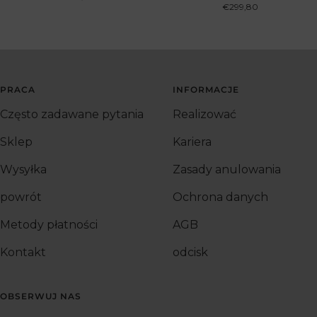
obniżona
Cena
€299,80
obniżona
PRACA
INFORMACJE
Często zadawane pytania
Realizować
Sklep
Kariera
Wysyłka
Zasady anulowania
powrót
Ochrona danych
Metody płatności
AGB
Kontakt
odcisk
OBSERWUJ NAS