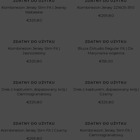
ZDATNY DO UŻYTKU
ZDATNY DO UŻYTKU
Kombinezon Jersey Slim Fit | Jeansy
Kombinezon Jersey 221605-390
Niebieskie
Cena
€299,80
Cena
obniżona
€329,80
obniżona
ZDATNY DO UŻYTKU
ZDATNY DO UŻYTKU
Kombinezon Jersey Slim Fit |
Bluza DiAudio Regular Fit | Dk.
Jasnozielony
Marynarka wojenna
Cena
Cena
€329,80
€159,90
obniżona
obniżona
ZDATNY DO UŻYTKU
ZDATNY DO UŻYTKU
Dres z kapturem, dopasowany krój |
Dres z kapturem, dopasowany krój |
Ciemnogranatowy
Czarny
Cena
Cena
€329,80
€329,80
obniżona
obniżona
ZDATNY DO UŻYTKU
ZDATNY DO UŻYTKU
Kombinezon Jersey Slim Fit | Czarny
Kombinezon Jersey Slim Fit |
Ciemnogranatowy
Cena
€299,80