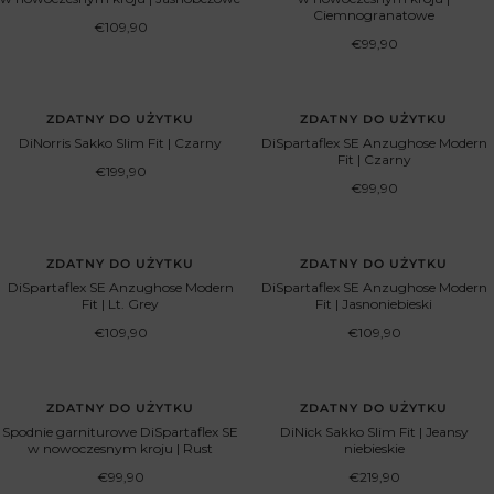
Ciemnogranatowe
Cena
€109,90
obniżona
Cena
€99,90
obniżona
ZDATNY DO UŻYTKU
ZDATNY DO UŻYTKU
DiNorris Sakko Slim Fit | Czarny
DiSpartaflex SE Anzughose Modern
Fit | Czarny
Cena
€199,90
obniżona
Cena
€99,90
obniżona
ZDATNY DO UŻYTKU
ZDATNY DO UŻYTKU
DiSpartaflex SE Anzughose Modern
DiSpartaflex SE Anzughose Modern
Fit | Lt. Grey
Fit | Jasnoniebieski
Cena
Cena
€109,90
€109,90
obniżona
obniżona
ZDATNY DO UŻYTKU
ZDATNY DO UŻYTKU
Spodnie garniturowe DiSpartaflex SE
DiNick Sakko Slim Fit | Jeansy
w nowoczesnym kroju | Rust
niebieskie
Cena
Cena
€99,90
€219,90
obniżona
obniżona