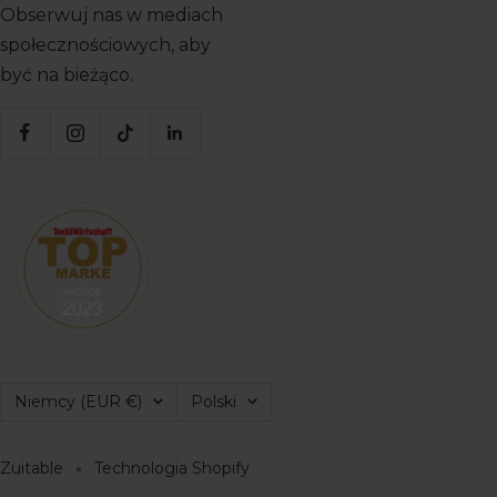
Obserwuj nas w mediach
społecznościowych, aby
być na bieżąco.
Region/Kraj
Język
Niemcy (EUR €)
Polski
Zuitable
Technologia Shopify