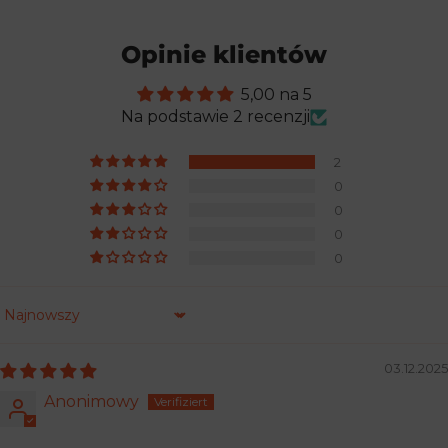
Opinie klientów
5,00 na 5
Na podstawie 2 recenzji
2
0
0
0
0
Sortuj według
03.12.2025
Anonimowy