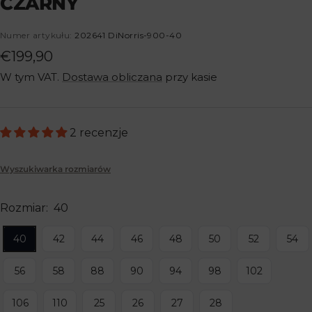
CZARNY
1
2
3
4
5
Numer artykułu:
202641 DiNorris-900-40
Cena
€199,90
W tym VAT.
Dostawa obliczana
przy kasie
obniżona
2 recenzje
Wyszukiwarka rozmiarów
Rozmiar:
40
40
42
44
46
48
50
52
54
56
58
88
90
94
98
102
106
110
25
26
27
28