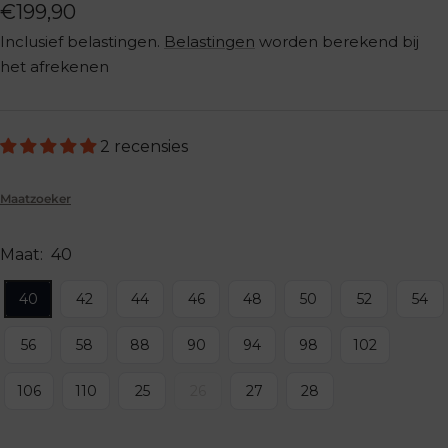
Aanbiedingsprijs
€199,90
Inclusief belastingen.
Belastingen
worden berekend bij
het afrekenen
2 recensies
Maatzoeker
Maat:
40
40
42
44
46
48
50
52
54
56
58
88
90
94
98
102
106
110
25
26
27
28