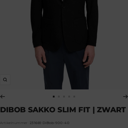
zoom
Ga
Ga
Ga
Ga
Ga
DIBOB SAKKO SLIM FIT | ZWART
naar
naar
naar
naar
naar
dia
dia
dia
dia
dia
Artikelnummer:
231669 DiBob-900-40
1
2
3
4
5