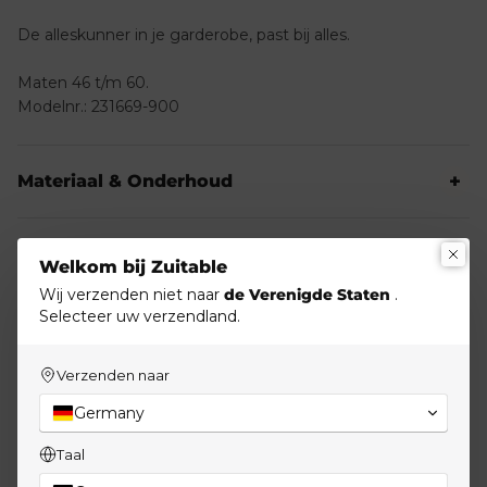
De alleskunner in je garderobe, past bij alles.
Maten 46 t/m 60.
Modelnr.: 231669-900
Materiaal & Onderhoud
Verzending en retournering
Welkom bij Zuitable
Wij verzenden niet naar
de Verenigde Staten
.
Selecteer uw verzendland.
Verzenden naar
Germany
Taal