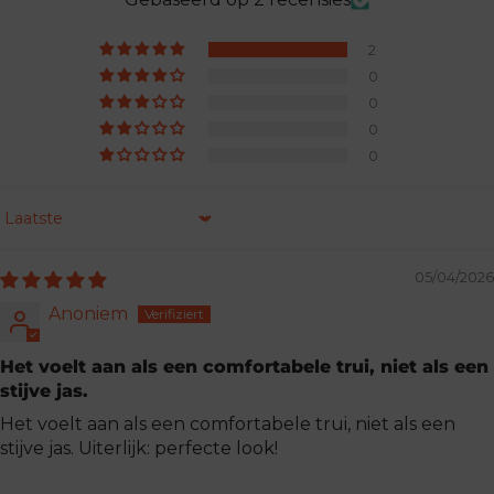
2
0
0
0
0
Sorteren op
05/04/2026
Anoniem
Het voelt aan als een comfortabele trui, niet als een
stijve jas.
Het voelt aan als een comfortabele trui, niet als een
stijve jas. Uiterlijk: perfecte look!