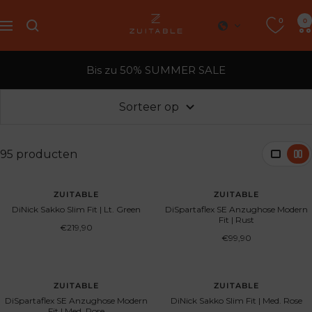
Ga
0
Zuitable
0
direct
navigatie
naar
de
Bis zu 50% SUMMER SALE
inhoud
Sorteer op
95 producten
ZUITABLE
ZUITABLE
DiNick Sakko Slim Fit | Lt. Green
DiSpartaflex SE Anzughose Modern
Fit | Rust
Aanbiedingsprijs
€219,90
Aanbiedingsprijs
€99,90
ZUITABLE
ZUITABLE
DiSpartaflex SE Anzughose Modern
DiNick Sakko Slim Fit | Med. Rose
Fit | Med. Rose