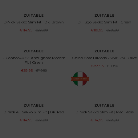
BESPAAR 50%
BESPAAR 50%
ZUITABLE
ZUITABLE
DiNick Sakko Slim Fit | Dk. Brown
DiHugo Sakko Slim Fit | Green
Aanbiedingsprijs
Aanbiedingsprijs
€114,95
Normale
€119,95
Normale
€229,90
€239,90
prijs
prijs
BESPAAR 50%
UITVERKOCHT
ZUITABLE
ZUITABLE
DiConnor40 SE Anzughose Modern
Chino Hose DiMoris 251316-750 Olive
Fit | Green
Aanbiedingsprijs
€83,93
Normale
€119,90
prijs
Aanbiedingsprijs
€59,95
Normale
€119,90
prijs
BESPAAR 50%
BESPAAR 50%
ZUITABLE
ZUITABLE
DiNick AT Sakko Slim Fit | Dk. Red
DiNick Sakko Slim Fit | Med. Rose
Aanbiedingsprijs
Aanbiedingsprijs
€114,95
Normale
€114,95
Normale
€229,90
€229,90
prijs
prijs