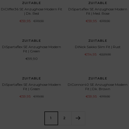
BESPAAR 50%
BESPAAR 50%
ZUITABLE
ZUITABLE
DiCliffer36 SE Anzughose Modern Fit
DiSpartaflex SE Anzughose Modern
| Dk. Red
Fit | Med. Rose
Aanbiedingsprijs
Aanbiedingsprijs
€59,95
Normale
€59,95
Normale
€119,90
€119,90
prijs
prijs
BESPAAR 50%
ZUITABLE
ZUITABLE
DiSpartaflex SE Anzughose Modern
DiNick Sakko Slim Fit | Rust
Fit | Green
Aanbiedingsprijs
€114,95
Normale
€229,90
prijs
Aanbiedingsprijs
€99,90
BESPAAR 50%
BESPAAR 50%
ZUITABLE
ZUITABLE
DiSpartaflex SE Anzughose Modern
DiConnor40 SE Anzughose Modern
Fit | Green
Fit | Dk. Brown
Aanbiedingsprijs
Aanbiedingsprijs
€59,95
Normale
€59,95
Normale
€119,90
€119,90
prijs
prijs
1
2