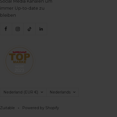
Social Media Kanälen um
immer Up-to-date zu
bleiben
Land/regio
Taal
Nederland (EUR €)
Nederlands
Zuitable
Powered by Shopify