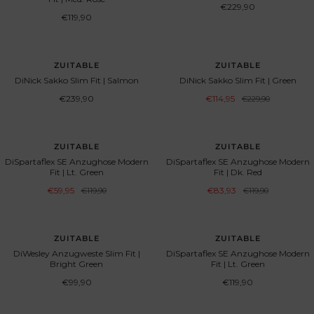
Aanbiedingsprijs
€229,90
Aanbiedingsprijs
€119,90
BESPAAR 50%
ZUITABLE
ZUITABLE
DiNick Sakko Slim Fit | Salmon
DiNick Sakko Slim Fit | Green
Aanbiedingsprijs
Aanbiedingsprijs
€239,90
€114,95
Normale
€229,90
prijs
BESPAAR 50%
BESPAAR 30%
ZUITABLE
ZUITABLE
DiSpartaflex SE Anzughose Modern
DiSpartaflex SE Anzughose Modern
Fit | Lt. Green
Fit | Dk. Red
Aanbiedingsprijs
Aanbiedingsprijs
€59,95
Normale
€83,93
Normale
€119,90
€119,90
prijs
prijs
ZUITABLE
ZUITABLE
DiWesley Anzugweste Slim Fit |
DiSpartaflex SE Anzughose Modern
Bright Green
Fit | Lt. Green
Aanbiedingsprijs
Aanbiedingsprijs
€99,90
€119,90