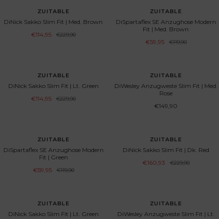
BESPAAR 50%
BESPAAR 50%
ZUITABLE
ZUITABLE
DiNick Sakko Slim Fit | Med. Brown
DiSpartaflex SE Anzughose Modern
Fit | Med. Brown
Aanbiedingsprijs
€114,95
Normale
€229,90
prijs
Aanbiedingsprijs
€59,95
Normale
€119,90
prijs
BESPAAR 50%
ZUITABLE
ZUITABLE
DiNick Sakko Slim Fit | Lt. Green
DiWesley Anzugweste Slim Fit | Med.
Rose
Aanbiedingsprijs
€114,95
Normale
€229,90
prijs
Aanbiedingsprijs
€149,90
BESPAAR 50%
BESPAAR 30%
ZUITABLE
ZUITABLE
DiSpartaflex SE Anzughose Modern
DiNick Sakko Slim Fit | Dk. Red
Fit | Green
Aanbiedingsprijs
€160,93
Normale
€229,90
prijs
Aanbiedingsprijs
€59,95
Normale
€119,90
prijs
BESPAAR 50%
ZUITABLE
ZUITABLE
DiNick Sakko Slim Fit | Lt. Green
DiWesley Anzugweste Slim Fit | Lt.