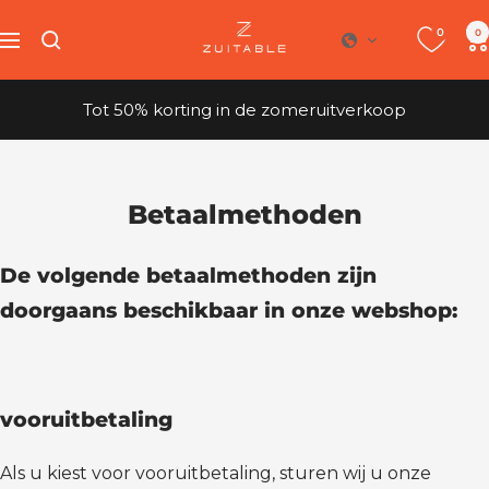
Ga
0
Geschikt
0
direct
navigatie
naar
de
Tot 50% korting in de zomeruitverkoop
inhoud
Betaalmethoden
De volgende betaalmethoden zijn
doorgaans beschikbaar in onze webshop:
vooruitbetaling
Als u kiest voor vooruitbetaling, sturen wij u onze