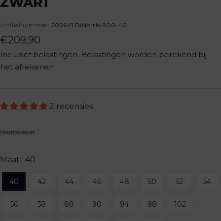
ZWART
1
2
3
4
5
Artikelnummer:
202641 DiNorris-900-40
Aanbiedingsprijs
€209,90
Inclusief belastingen.
Belastingen
worden berekend bij
het afrekenen
2 recensies
Maatzoeker
Maat:
40
40
42
44
46
48
50
52
54
56
58
88
90
94
98
102