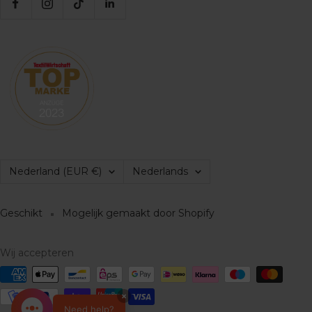
Land/regio
Taal
Nederland (EUR €)
Nederlands
Geschikt
Mogelijk gemaakt door Shopify
Wij accepteren
×
Need help?