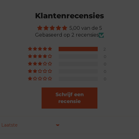
Klantenrecensies
5,00 van de 5
Gebaseerd op 2 recensies
2
0
0
0
0
Schrijf een
recensie
Sorteren op