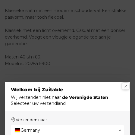
Klassieke snit met een moderne schouderval. Een strakke
pasvorm, maar toch flexibel.
Klassiek met een licht overhemd. Casual met een donker
overhemd. Voegt een vleugje elegantie toe aan je
garderobe.
Maten 46 t/m 60.
Modelnr.: 202641-900
Materiaal & Onderhoud
Welkom bij Zuitable
Wij verzenden niet naar
de Verenigde Staten
.
Selecteer uw verzendland.
Verzending en retournering
Verzenden naar
Germany