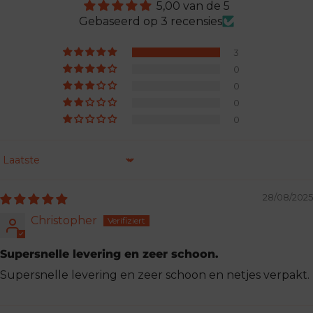
5,00 van de 5
Gebaseerd op 3 recensies
3
0
0
0
0
Sorteren op
28/08/2025
Christopher
Supersnelle levering en zeer schoon.
Supersnelle levering en zeer schoon en netjes verpakt.