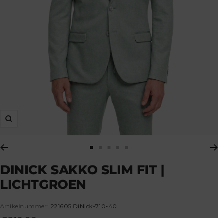
zoom
Ga
Ga
Ga
Ga
Ga
DINICK SAKKO SLIM FIT |
naar
naar
naar
naar
naar
dia
dia
dia
dia
dia
LICHTGROEN
1
2
3
4
5
Artikelnummer:
221605 DiNick-710-40