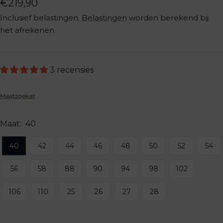
Aanbiedingsprijs
€219,90
Inclusief belastingen.
Belastingen
worden berekend bij
het afrekenen
3 recensies
Maatzoeker
Maat:
40
40
42
44
46
48
50
52
54
56
58
88
90
94
98
102
106
110
25
26
27
28