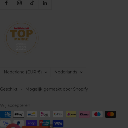
Land/regio
Taal
Nederland (EUR €)
Nederlands
Geschikt
Mogelijk gemaakt door Shopify
Wij accepteren
×