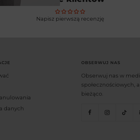
Napisz pierwszą recenzję
ACJE
OBSERWUJ NAS
wać
Obserwuj nas w med
społecznościowych, a
bieżąco.
 anulowania
a danych