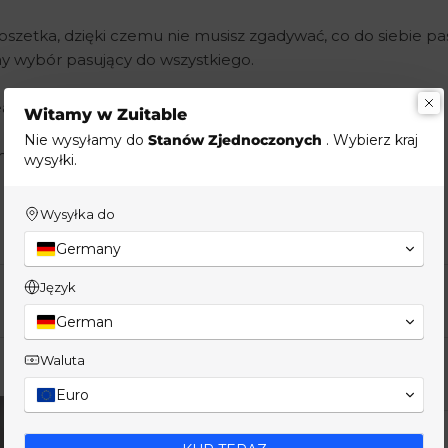
szetka, dzięki czemu nie musisz zgadywać, co do siebie pa
y wybór pasujący do wszystkiego.
dealnie dopasowane kolorystycznie.
Witamy w Zuitable
Nie wysyłamy do
Stanów Zjednoczonych
. Wybierz kraj
ormalnych po codzienne.
wysyłki.
Wysyłka do
Germany
Język
German
Waluta
Euro