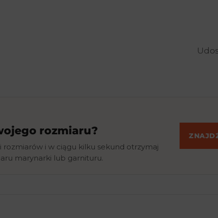
Udos
swojego rozmiaru?
ZNAJD
i rozmiarów i w ciągu kilku sekund otrzymaj
ru marynarki lub garnituru.