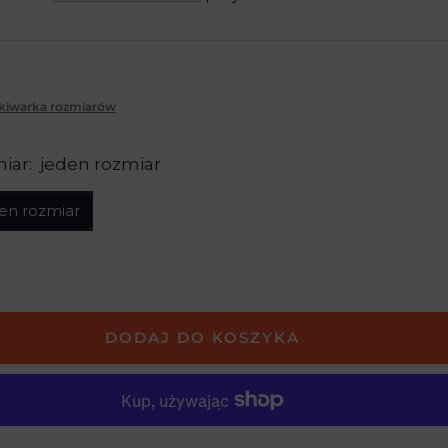
iżona
kiwarka rozmiarów
iar:
jeden rozmiar
en rozmiar
DODAJ DO KOSZYKA