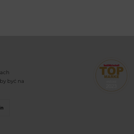
iach
by być na