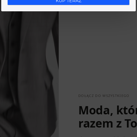
KUP TERAZ
DOŁĄCZ DO WSZYSTKIEGO
Moda, któr
razem z To