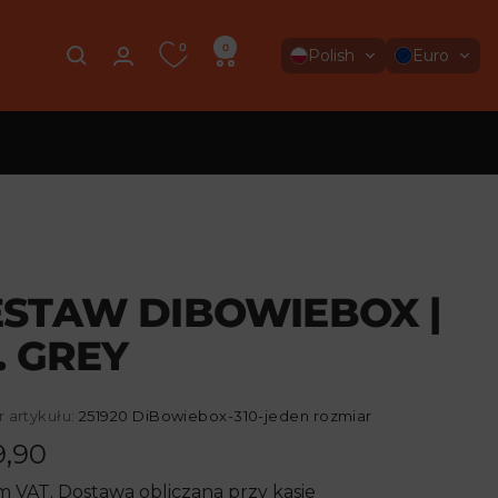
0
0
Polish
Euro
ESTAW DIBOWIEBOX |
. GREY
 artykułu:
251920 DiBowiebox-310-jeden rozmiar
na
,90
m VAT.
Dostawa obliczana
przy kasie