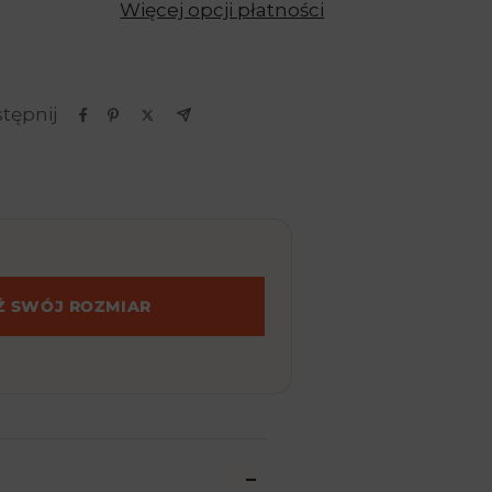
Więcej opcji płatności
tępnij
Ź SWÓJ ROZMIAR