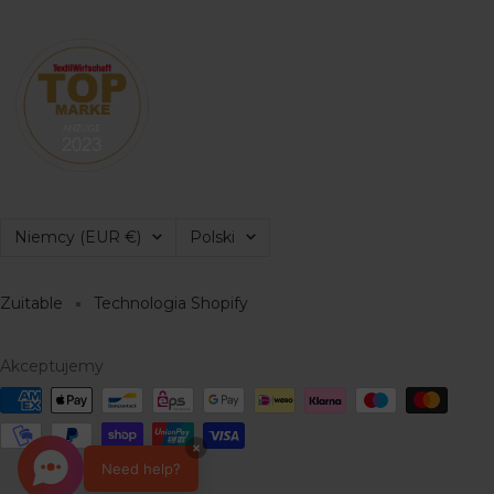
Region/Kraj
Język
Niemcy (EUR €)
Polski
Zuitable
Technologia Shopify
Akceptujemy
×
Need help?