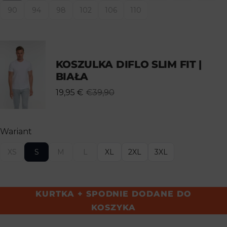
90
94
98
102
106
110
KOSZULKA DIFLO SLIM FIT |
BIAŁA
19,95 €
€39,90
Wariant
XS
S
M
L
XL
2XL
3XL
KURTKA + SPODNIE DODANE DO
KOSZYKA