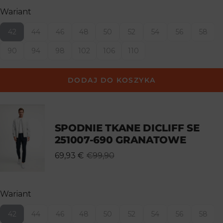
Wariant
42
44
46
48
50
52
54
56
58
90
94
98
102
106
110
DODAJ DO KOSZYKA
SPODNIE TKANE DICLIFF SE
251007-690 GRANATOWE
69,93 €
€99,90
Wariant
42
44
46
48
50
52
54
56
58