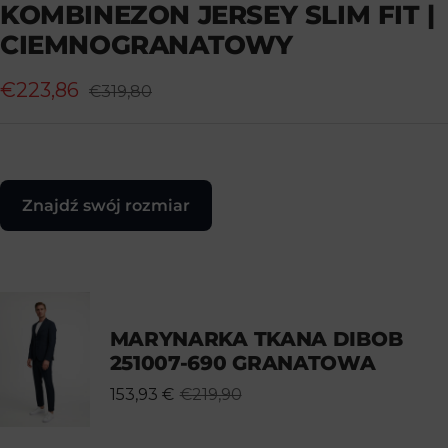
KOMBINEZON JERSEY SLIM FIT |
1
2
3
4
5
6
CIEMNOGRANATOWY
Cena
€223,86
Cena
€319,80
normalna
obniżona
Znajdź swój rozmiar
MARYNARKA TKANA DIBOB
251007-690 GRANATOWA
153,93 €
€219,90