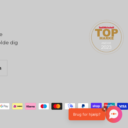
le
olde dig
×
Brug for hjælp?