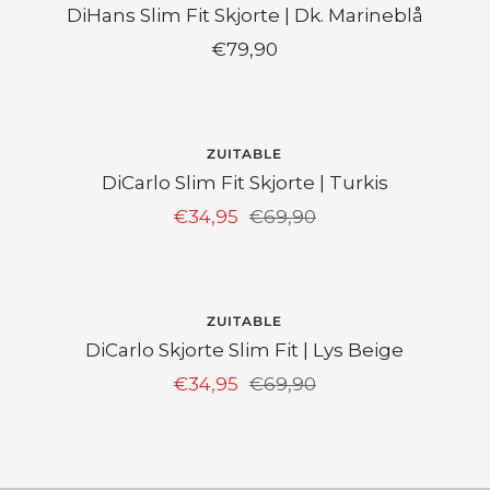
DiHans Slim Fit Skjorte | Dk. Marineblå
Angebotspreis
€79,90
SPAR 50%
ZUITABLE
DiCarlo Slim Fit Skjorte | Turkis
Angebotspreis
Regulärer
€34,95
€69,90
Preis
SPAR 50%
ZUITABLE
DiCarlo Skjorte Slim Fit | Lys Beige
Angebotspreis
Regulärer
€34,95
€69,90
Preis