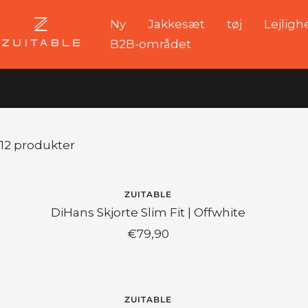
Spring
Ny
Jakkesæt
tøj
Lejligh
Zuitable
til
B2B-området
indhold
12 produkter
ZUITABLE
DiHans Skjorte Slim Fit | Offwhite
Angebotspreis
€79,90
ZUITABLE