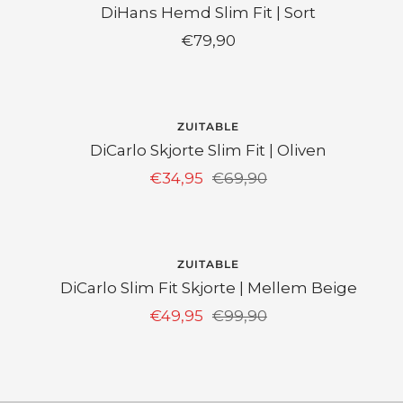
DiHans Hemd Slim Fit | Sort
Angebotspreis
€79,90
SPAR 50%
ZUITABLE
DiCarlo Skjorte Slim Fit | Oliven
Angebotspreis
Regulärer
€34,95
€69,90
Preis
SPAR 50%
ZUITABLE
DiCarlo Slim Fit Skjorte | Mellem Beige
Angebotspreis
Regulärer
€49,95
€99,90
Preis