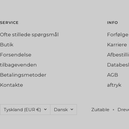
SERVICE
INFO
Ofte stillede spørgsmål
Forfølge
Butik
Karriere
Forsendelse
Afbestill
tilbagevenden
Databesk
Betalingsmetoder
AGB
Kontakte
aftryk
Land/Region
Sprog
Tyskland (EUR €)
Dansk
Zuitable
Dreve