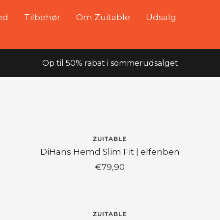
ed
Tilbehør
Om Zuitable
Udsalg
Op til 50% rabat i sommerudsalget
UDSOLGT
ZUITABLE
DiHans Hemd Slim Fit | elfenben
Angebotspreis
€79,90
ZUITABLE