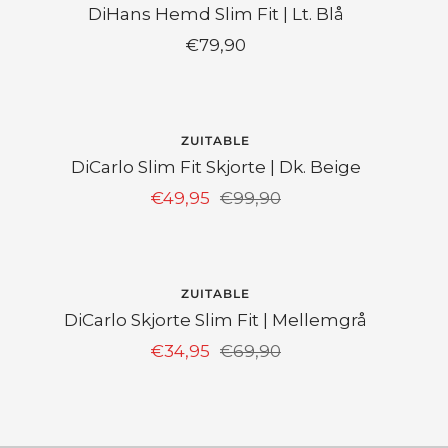
DiHans Hemd Slim Fit | Lt. Blå
Angebotspreis
€79,90
SPAR 50%
ZUITABLE
DiCarlo Slim Fit Skjorte | Dk. Beige
Angebotspreis
Regulärer
€49,95
€99,90
Preis
SPAR 50%
ZUITABLE
DiCarlo Skjorte Slim Fit | Mellemgrå
Angebotspreis
Regulärer
€34,95
€69,90
Preis