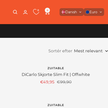
0
0
Danish
Euro
Sortér efter
Mest relevant
SPAR 50%
ZUITABLE
DiCarlo Skjorte Slim Fit | Offwhite
Angebotspreis
Regulärer
€49,95
€99,90
Preis
ZUITABLE