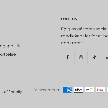
FØLG OS
Følg os på vores socia
mediekanaler for at h
opdateret.
ingspolitik
yttelse
Vi accepterer
t af Shopify