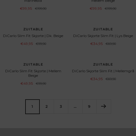
Marineblå
Mellem Beige
Angebotspreis
Angebotspreis
€99,95
Regulärer
€99,95
Regulärer
€199,90
€199,90
Preis
Preis
SPAR 50%
SPAR 50%
ZUITABLE
ZUITABLE
DiCarlo Slim Fit Skjorte | Dk. Beige
DiCarlo Skjorte Slim Fit | Lys Beige
Angebotspreis
Angebotspreis
€49,95
Regulärer
€34,95
Regulärer
€99,90
€69,90
Preis
Preis
SPAR 50%
SPAR 50%
ZUITABLE
ZUITABLE
DiCarlo Slim Fit Skjorte | Mellem
DiCarlo Skjorte Slim Fit | Mellemgrå
Beige
Angebotspreis
€34,95
Regulärer
€69,90
Preis
Angebotspreis
€49,95
Regulärer
€99,90
Preis
1
2
3
…
9