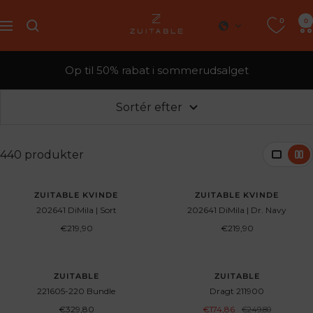
Spring
0
Zuitable
0
til
Navigation
indhold
Op til 50% rabat i sommerudsalget
Sortér efter
440 produkter
UDSOLGT
UDSOLGT
ZUITABLE KVINDE
ZUITABLE KVINDE
202641 DiMila | Sort
202641 DiMila | Dr. Navy
Angebotspreis
Angebotspreis
€219,90
€219,90
SPAR 30%
ZUITABLE
ZUITABLE
221605-220 Bundle
Dragt 211900
Angebotspreis
Angebotspreis
€329,80
€174,86
Regulärer
€249,80