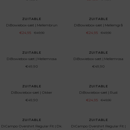
Preis
SPAR 50%
SPAR 50%
ZUITABLE
ZUITABLE
DiBowiebox-sæt | Mellembrun
DiBowiebox-sæt | Mellemgrå
Angebotspreis
Angebotspreis
€24,95
Regulärer
€24,95
Regulärer
€49,90
€49,90
Preis
Preis
UDSOLGT
ZUITABLE
ZUITABLE
DiBowiebox-sæt | Mellemrosa
DiBowiebox-sæt | Mellemrosa
Angebotspreis
Angebotspreis
€49,90
€49,90
UDSOLGT
SPAR 50%
ZUITABLE
ZUITABLE
DiBowiebox-sæt | Okker
DiBowiebox-sæt | Rust
Angebotspreis
Angebotspreis
€49,90
€24,95
Regulärer
€49,90
Preis
SPAR 50%
SPAR 50%
ZUITABLE
ZUITABLE
DiCampo Overshirt Regular Fit | Dk.
DiCampo Overshirt Regular Fit |