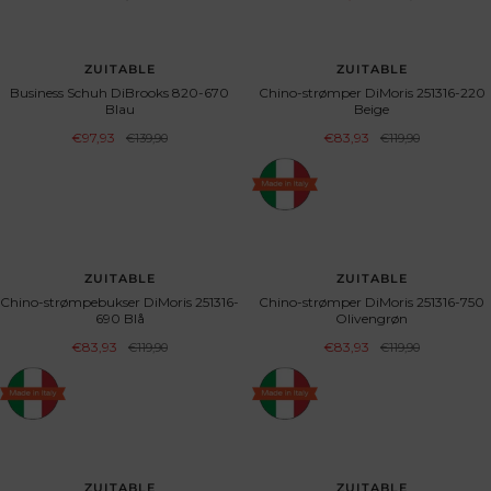
Preis
UDSOLGT
UDSOLGT
ZUITABLE
ZUITABLE
Business Schuh DiBrooks 820-670
Chino-strømper DiMoris 251316-220
Blau
Beige
Angebotspreis
Angebotspreis
€97,93
Regulärer
€83,93
Regulärer
€139,90
€119,90
Preis
Preis
SPAR 30%
UDSOLGT
ZUITABLE
ZUITABLE
Chino-strømpebukser DiMoris 251316-
Chino-strømper DiMoris 251316-750
690 Blå
Olivengrøn
Angebotspreis
Angebotspreis
€83,93
Regulärer
€83,93
Regulärer
€119,90
€119,90
Preis
Preis
SPAR 30%
SPAR 30%
ZUITABLE
ZUITABLE