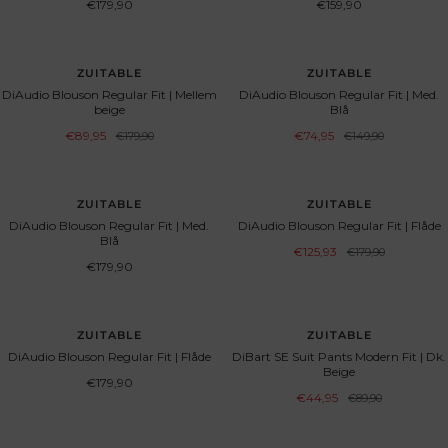
Angebotspreis
Angebotspreis
€179,90
€159,90
SPAR 50%
SPAR 50%
ZUITABLE
ZUITABLE
DiAudio Blouson Regular Fit | Mellem
DiAudio Blouson Regular Fit | Med.
beige
Blå
Angebotspreis
Angebotspreis
€89,95
Regulärer
€74,95
Regulärer
€179,90
€149,90
Preis
Preis
SPAR 30%
ZUITABLE
ZUITABLE
DiAudio Blouson Regular Fit | Med.
DiAudio Blouson Regular Fit | Flåde
Blå
Angebotspreis
€125,93
Regulärer
€179,90
Preis
Angebotspreis
€179,90
SPAR 50%
ZUITABLE
ZUITABLE
DiAudio Blouson Regular Fit | Flåde
DiBart SE Suit Pants Modern Fit | Dk.
Beige
Angebotspreis
€179,90
Angebotspreis
€44,95
Regulärer
€89,90
Preis