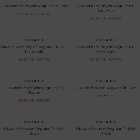
DiArvid Kaminhylde Regular Fit | Sort
DiArvid Kaminhylde Regular Fit |
Sort-Hvid
Angebotspreis
€230,93
Regulärer
€329,90
Preis
Angebotspreis
€230,93
Regulärer
€329,90
Preis
UDSOLGT
SPAR 30%
ZUITABLE
ZUITABLE
DiArvid Kaminhylde Regular Fit | Dk.
DiArvid Kaminhylde Regular Fit |
Marineblå
Mellemgrå
Angebotspreis
Angebotspreis
€230,93
Regulärer
€230,93
Regulärer
€329,90
€329,90
Preis
Preis
UDSOLGT
UDSOLGT
ZUITABLE
ZUITABLE
DiArvid Kaminhylde Regular Fit |
DiAudio Blouson Regular Fit | Sort
Taupe
Angebotspreis
€179,90
Angebotspreis
€230,93
Regulärer
€329,90
Preis
ZUITABLE
ZUITABLE
DiAudio Blouson Regular Fit | Dk.
DiAudio Blouson Regular Fit | Dk.
Brun
Flåde