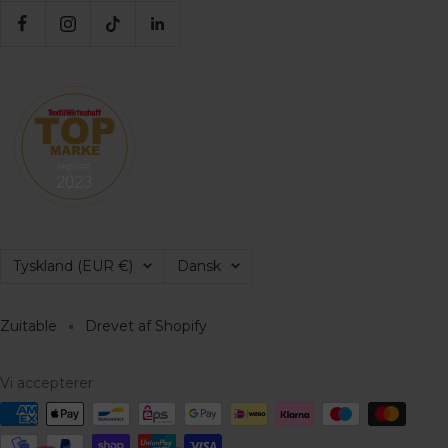
Land/Region
Sprog
Tyskland (EUR €)
Dansk
Zuitable
Drevet af Shopify
Vi accepterer