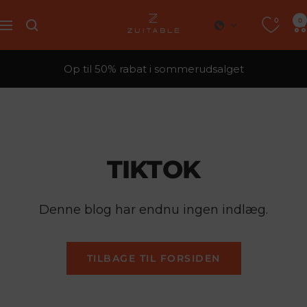
Spring
0
Zuitable
0
til
Navigation
indhold
Op til 50% rabat i sommerudsalget
TIKTOK
Denne blog har endnu ingen indlæg.
TILBAGE TIL FORSIDEN