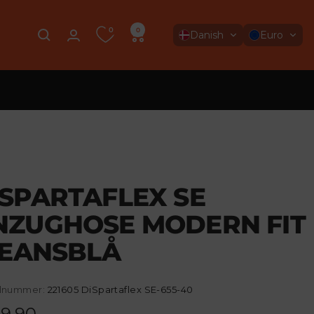
0
0
Danish
Euro
ISPARTAFLEX SE
NZUGHOSE MODERN FIT
JEANSBLÅ
elnummer:
221605 DiSpartaflex SE-655-40
ebotspreis
9,90