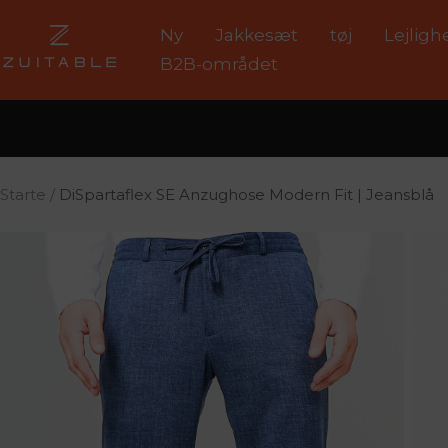
Spring
Ny
Jakkesæt
tøj
Lejligh
Zuitable
til
B2B-området
indhold
Starte
DiSpartaflex SE Anzughose Modern Fit | Jeansblå