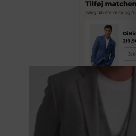
Tilføj matche
Vælg din størrelse og fu
DiNic
219,9
Top og bukser kan vælges sepa