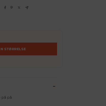
IN STØRRELSE
e på på