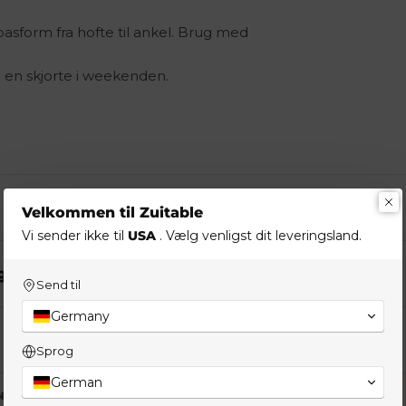
pasform fra hofte til ankel. Brug med
d en skjorte i weekenden.
Velkommen til Zuitable
Vi sender ikke til
USA
. Vælg venligst dit leveringsland.
g
Send til
Germany
Sprog
German
NE