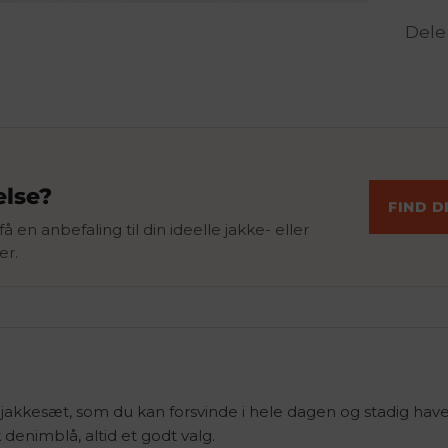
Dele
else?
FIND D
å en anbefaling til din ideelle jakke- eller
er.
i jakkesæt, som du kan forsvinde i hele dagen og stadig hav
 denimblå, altid et godt valg.