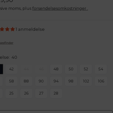
sive moms, plus
forsendelsesomkostninger .
1 anmeldelse
sesfinder
else:
40
42
44
46
48
50
52
54
58
88
90
94
98
102
106
25
26
27
28