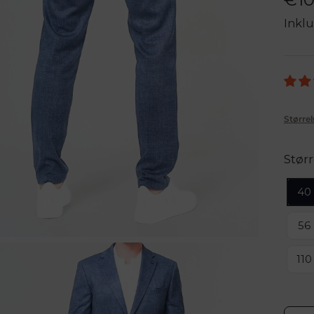
Inklu
Størrel
Størr
40
56
110