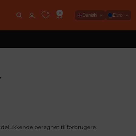
0
0
Danish
Euro
r
r udelukkende beregnet til forbrugere.