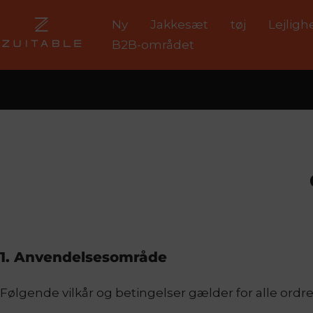
Spring
Ny
Jakkesæt
tøj
Lejligh
Zuitable
til
B2B-området
indhold
1. Anvendelsesområde
Følgende vilkår og betingelser gælder for alle ordre