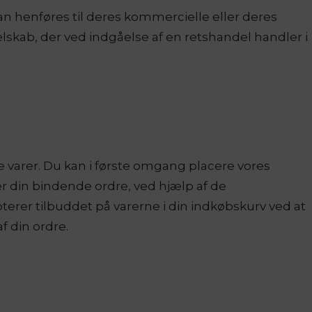
n henføres til deres kommercielle eller deres
elskab, der ved indgåelse af en retshandel handler i
se varer. Du kan i første omgang placere vores
ver din bindende ordre, ved hjælp af de
pterer tilbuddet på varerne i din indkøbskurv ved at
f din ordre.