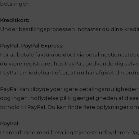
betalingen.
Kreditkort:
Under bestillingsprocessen indtaster du dine kreditk
PayPal, PayPal Express:
For at betale fakturabeløbet via betalingstjenesteu
du være registreret hos PayPal, godkende dig selv
PayPal umiddelbart efter, at du har afgivet din ord
PayPal kan tilbyde yderligere betalingsmuligheder ti
dog ingen indflydelse på tilgængeligheden af ​​disse
forhold til PayPal. Du kan finde flere oplysninger o
PayPal:
I samarbejde med betalingstjenesteudbyderen PayPal 