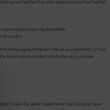
ing via PayPal Plus ikke registrering hos PayPal.
.
ne loginoplysninger og bekræfte
 din ordre.
til deres egne kriterier i deres kundekonto. Vi har
te betalingsmetoder vil påvirke dit juridiske
gle"), skal du være registreret hos Google, have