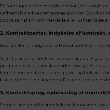
En forbruger er enhver fysisk person, der indgår e
uafhængige erhvervsmæssige aktivitet. En virksomhed 
udøvelsen af ​​sin kommercielle eller uafhængige e
2. Kontraktparter, indgåelse af kontrakt,
Købsaftalen er indgået med Christian Filusch Han
Ved at placere produkter i vores onlinebutik giver v
produkter i din indkøbskurv uden forpligtelser og ti
korrektionsværktøjer, der er angivet og forklaret i 
klikke på bestillingsknappen. Du modtager en ordreb
3. Kontraktsprog, opbevaring af kontrakt
Sprog til rådighed for indgåelse af kontrakten: tysk,