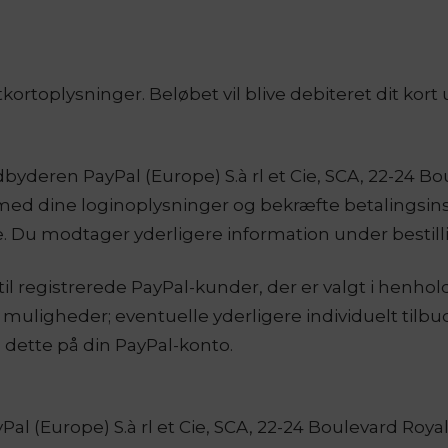
ortoplysninger. Beløbet vil blive debiteret dit kort 
dbyderen PayPal (Europe) S.à rl et Cie, SCA, 22-24 B
 med dine loginoplysninger og bekræfte betalingsin
re. Du modtager yderligere information under bestil
l registrerede PayPal-kunder, der er valgt i henhold 
 muligheder; eventuelle yderligere individuelt tilbud
m dette på din PayPal-konto.
(Europe) S.à rl et Cie, SCA, 22-24 Boulevard Royal,