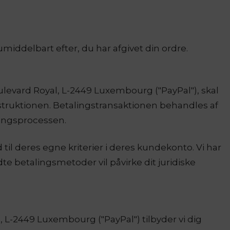
umiddelbart efter, du har afgivet din ordre.
oulevard Royal, L-2449 Luxembourg ("PayPal"), skal
struktionen. Betalingstransaktionen behandles af
lingsprocessen.
til deres egne kriterier i deres kundekonto. Vi har
te betalingsmetoder vil påvirke dit juridiske
 L-2449 Luxembourg ("PayPal") tilbyder vi dig