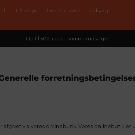
ed
Tilbehør
Om Zuitable
Udsalg
Op til 50% rabat i sommerudsalget
Generelle forretningsbetingelse
r afgivet via vores onlinebutik. Vores onlinebutik e