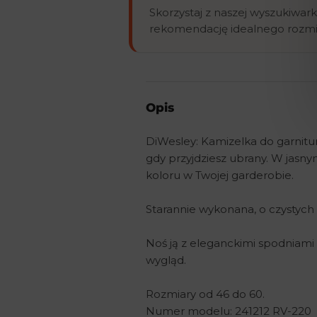
Skorzystaj z naszej wyszukiwark
rekomendację idealnego rozmia
Opis
DiWesley: Kamizelka do garnitur
gdy przyjdziesz ubrany. W jasny
koloru w Twojej garderobie.
Starannie wykonana, o czystych 
Noś ją z eleganckimi spodniami do
wygląd.
Rozmiary od 46 do 60.
Numer modelu: 241212 RV-220