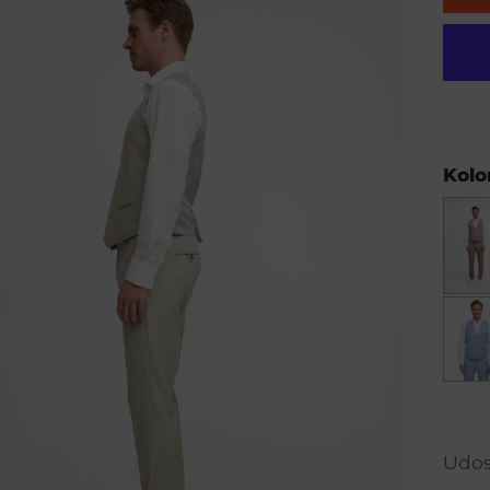
Kolo
Udos