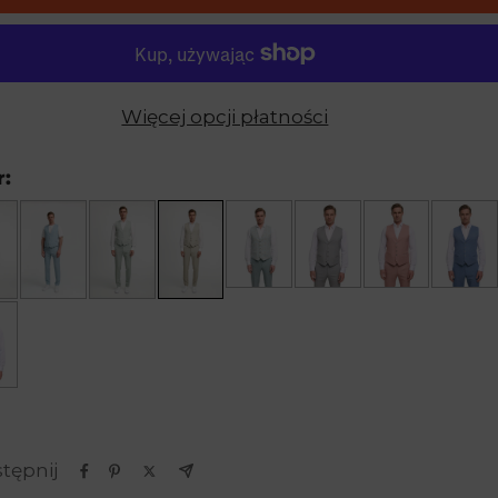
Więcej opcji płatności
r:
tępnij