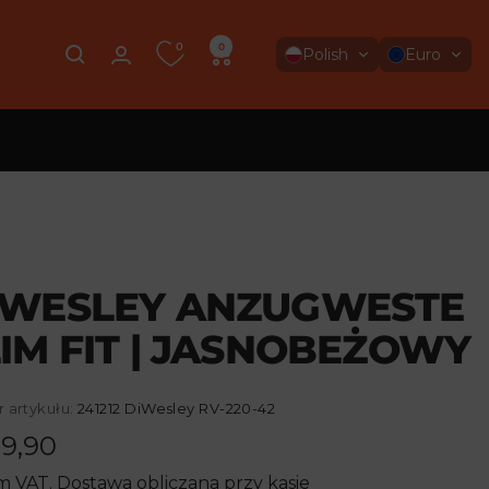
0
0
Polish
Euro
IWESLEY ANZUGWESTE
IM FIT | JASNOBEŻOWY
 artykułu:
241212 DiWesley RV-220-42
na
9,90
m VAT.
Dostawa obliczana
przy kasie