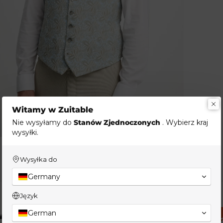
Witamy w Zuitable
Nie wysyłamy do
Stanów Zjednoczonych
. Wybierz kraj
wysyłki.
Wysyłka do
Germany
Język
German
swojego rozmiaru?
ZNAJD