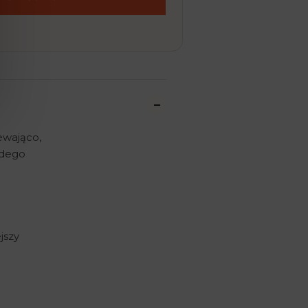
ewająco,
żdego
jszy