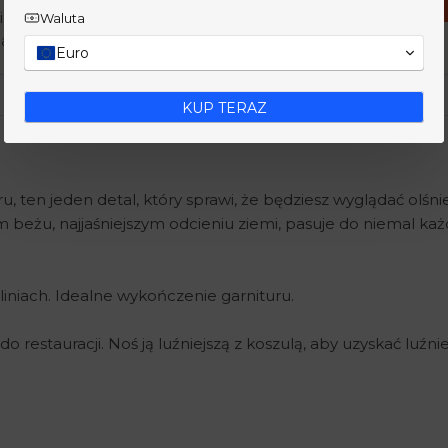
i rozmiarów i w ciągu kilku sekund otrzymaj
Waluta
ru marynarki lub garnituru.
Euro
KUP TERAZ
u, ten jeden detal, który sprawi, że będziesz wyglądać olśni
m beżu, najjaśniejszym odcieniu ziemi, pasuje do niemal ka
liniach. Idealne wykończenie garnituru.
 restauracji. Noś ją luźniejszą z koszulą, aby uzyskać luźnie