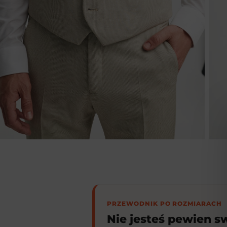
PRZEWODNIK PO ROZMIARACH
Nie jesteś pewien 