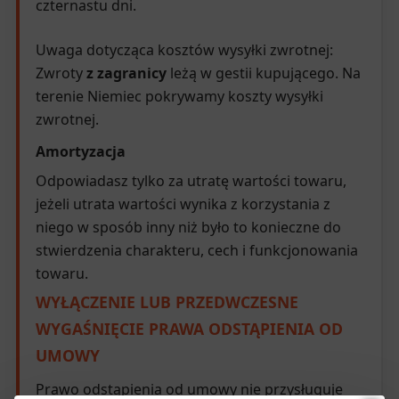
czternastu dni.
Uwaga dotycząca kosztów wysyłki zwrotnej:
Zwroty
z zagranicy
leżą w gestii kupującego. Na
terenie Niemiec pokrywamy koszty wysyłki
zwrotnej.
Amortyzacja
Odpowiadasz tylko za utratę wartości towaru,
jeżeli utrata wartości wynika z korzystania z
niego w sposób inny niż było to konieczne do
stwierdzenia charakteru, cech i funkcjonowania
towaru.
WYŁĄCZENIE LUB PRZEDWCZESNE
WYGAŚNIĘCIE PRAWA ODSTĄPIENIA OD
UMOWY
Prawo odstąpienia od umowy nie przysługuje