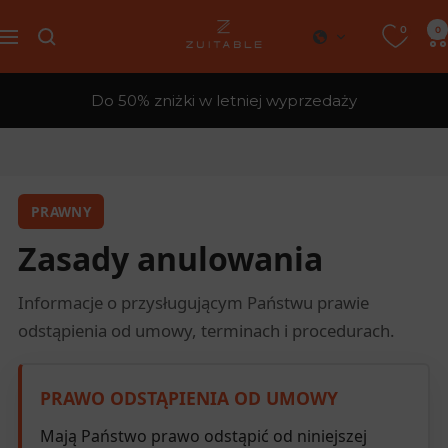
Przejdź
0
Zuitable
0
do
Nawigacja
treści
Do 50% zniżki w letniej wyprzedaży
PRAWNY
Zasady anulowania
Informacje o przysługującym Państwu prawie
odstąpienia od umowy, terminach i procedurach.
PRAWO ODSTĄPIENIA OD UMOWY
Mają Państwo prawo odstąpić od niniejszej