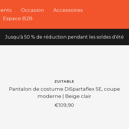
ents
Occasion
Accessoires
Espace B2B
Jusqu'à 50 % de réduction pendant les soldes d'été
ZUITABLE
Pantalon de costume DiSpartaflex SE, coupe
moderne | Beige clair
Prix
€109,90
de
vente