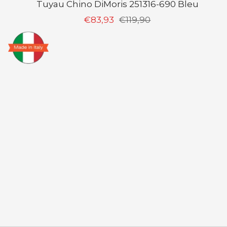
Tuyau Chino DiMoris 251316-690 Bleu
Prix
Prix
€83,93
€119,90
de
normal
vente