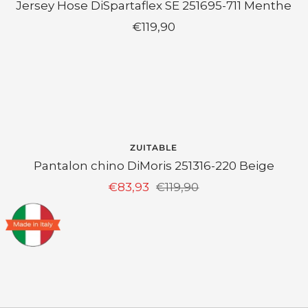
Jersey Hose DiSpartaflex SE 251695-711 Menthe
Prix
€119,90
de
vente
EPUISÉ
ZUITABLE
Pantalon chino DiMoris 251316-220 Beige
Prix
Prix
€83,93
€119,90
de
normal
vente