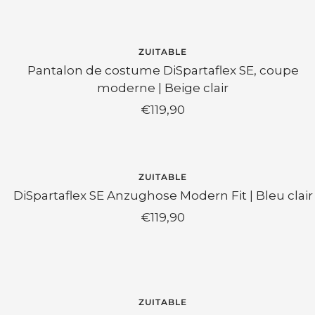
vente
ZUITABLE
Pantalon de costume DiSpartaflex SE, coupe
moderne | Beige clair
Prix
€119,90
de
vente
ZUITABLE
DiSpartaflex SE Anzughose Modern Fit | Bleu clair
Prix
€119,90
de
vente
ECONOMISEZ 30%
ZUITABLE