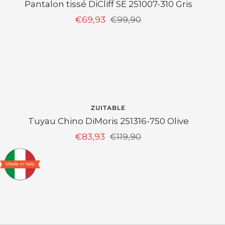
Pantalon tissé DiCliff SE 251007-310 Gris
Prix
Prix
€69,93
€99,90
de
normal
vente
EPUISÉ
ZUITABLE
Tuyau Chino DiMoris 251316-750 Olive
Prix
Prix
€83,93
€119,90
de
normal
vente