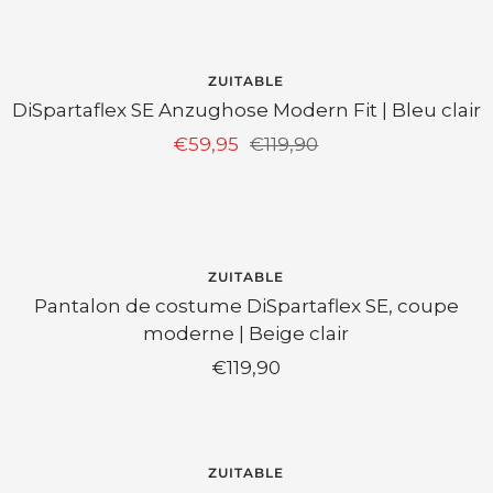
vente
ECONOMISEZ 50%
ZUITABLE
DiSpartaflex SE Anzughose Modern Fit | Bleu clair
Prix
Prix
€59,95
€119,90
de
normal
vente
ZUITABLE
Pantalon de costume DiSpartaflex SE, coupe
moderne | Beige clair
Prix
€119,90
de
vente
EPUISÉ
ZUITABLE