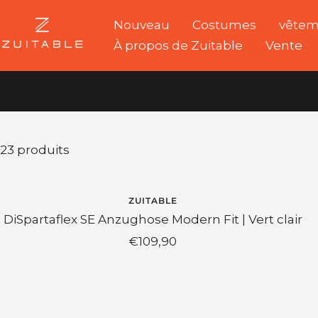
Passer
Nouveau
Costumes
vêtem
Zuitable
au
À propos de Zuitable
Vente
contenu
23 produits
ZUITABLE
DiSpartaflex SE Anzughose Modern Fit | Vert clair
Prix
€109,90
de
vente