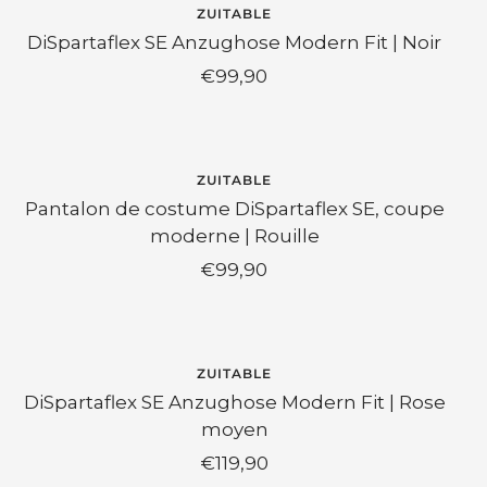
ZUITABLE
DiSpartaflex SE Anzughose Modern Fit | Noir
Prix
€99,90
de
vente
ZUITABLE
Pantalon de costume DiSpartaflex SE, coupe
moderne | Rouille
Prix
€99,90
de
vente
ZUITABLE
DiSpartaflex SE Anzughose Modern Fit | Rose
moyen
Prix
€119,90