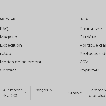
SERVICE
INFO
FAQ
Poursuivre
Magasin
Carrière
Expédition
Politique d'
retour
Protection 
Modes de paiement
CGV
Contact
imprimer
Pays/région
Langue
Allemagne
Français
Commerce
Zuitable
(EUR €)
propulsé 