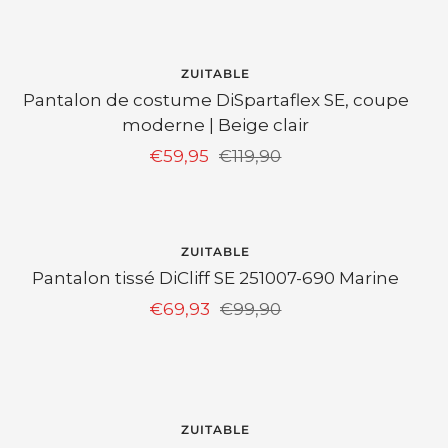
de
vente
ECONOMISEZ 50%
ZUITABLE
Pantalon de costume DiSpartaflex SE, coupe
moderne | Beige clair
Prix
Prix
€59,95
€119,90
de
normal
vente
EPUISÉ
ZUITABLE
Pantalon tissé DiCliff SE 251007-690 Marine
Prix
Prix
€69,93
€99,90
de
normal
vente
EPUISÉ
ZUITABLE