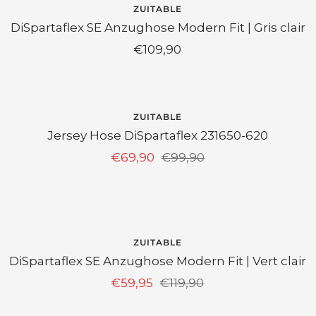
ZUITABLE
DiSpartaflex SE Anzughose Modern Fit | Gris clair
Prix
€109,90
de
vente
EPUISÉ
ZUITABLE
Jersey Hose DiSpartaflex 231650-620
Prix
Prix
€69,90
€99,90
de
normal
vente
ECONOMISEZ 50%
ZUITABLE
DiSpartaflex SE Anzughose Modern Fit | Vert clair
Prix
Prix
€59,95
€119,90
de
normal