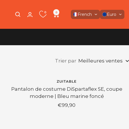
0
0
French
Euro
Trier par
Meilleures ventes
ZUITABLE
Pantalon de costume DiSpartaflex SE, coupe
moderne | Bleu marine foncé
Prix
€99,90
de
vente