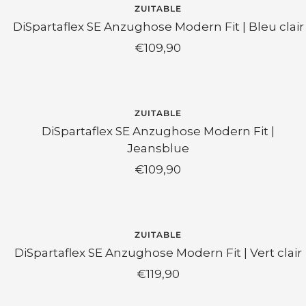
ZUITABLE
DiSpartaflex SE Anzughose Modern Fit | Bleu clair
Prix
€109,90
de
vente
ZUITABLE
DiSpartaflex SE Anzughose Modern Fit |
Jeansblue
Prix
€109,90
de
vente
ZUITABLE
DiSpartaflex SE Anzughose Modern Fit | Vert clair
Prix
€119,90
de