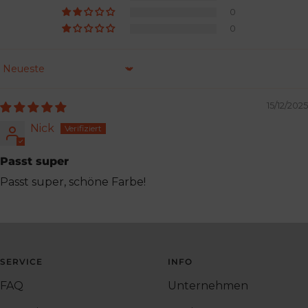
0
0
Sort by
15/12/2025
Nick
Passt super
Passt super, schöne Farbe!
SERVICE
INFO
FAQ
Unternehmen