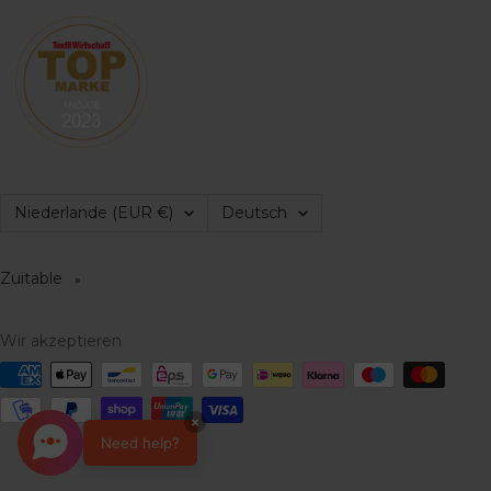
Land/Region
Sprache
Niederlande (EUR €)
Deutsch
Zuitable
Wir akzeptieren
×
Need help?