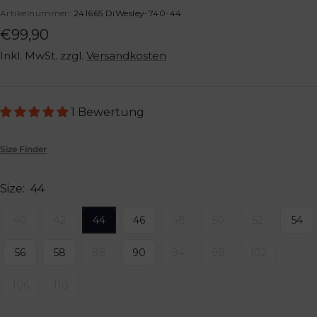
Artikelnummer:
241665 DiWesley-740-44
Angebotspreis
€99,90
Inkl. MwSt. zzgl.
Versandkosten
1 Bewertung
Size Finder
Size:
44
40
42
44
46
48
50
52
54
56
58
88
90
94
98
102
106
110