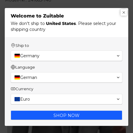
Welcome to Zuitable
Material & Pflege
We don't ship to
United States
. Please select your
shipping country
Versand & Retouren
Ship to
Germany
Language
German
Currency
Euro
SHOP NOW