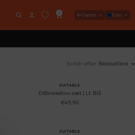
0
0
Danish
Euro
Sortér efter
Bestsellere
UDSOLGT
ZUITABLE
DiBowiebox-sæt | Lt. Blå
Angebotspreis
€49,90
ZUITABLE