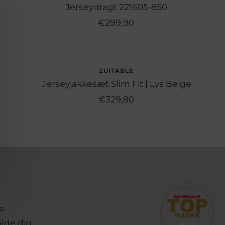
Jerseydragt 221605-850
Angebotspreis
€299,90
ZUITABLE
Jerseyjakkesæt Slim Fit | Lys Beige
Angebotspreis
€329,80
le
olde dig