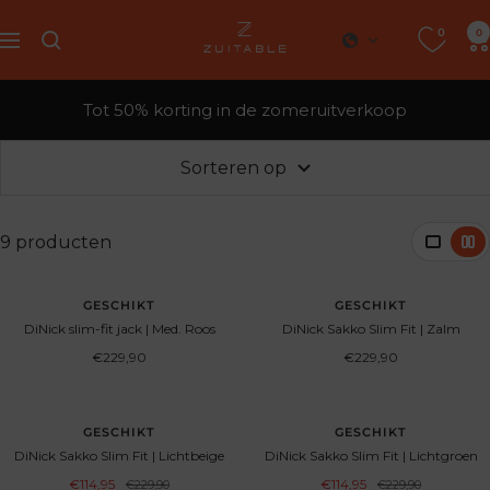
Ga
0
Geschikt
0
direct
navigatie
naar
de
Tot 50% korting in de zomeruitverkoop
inhoud
Sorteren op
9 producten
GESCHIKT
GESCHIKT
DiNick slim-fit jack | Med. Roos
DiNick Sakko Slim Fit | Zalm
Aanbiedingsprijs
Aanbiedingsprijs
€229,90
€229,90
BESPAAR 50%
BESPAAR 50%
GESCHIKT
GESCHIKT
DiNick Sakko Slim Fit | Lichtbeige
DiNick Sakko Slim Fit | Lichtgroen
Aanbiedingsprijs
Aanbiedingsprijs
€114,95
Normale
€114,95
Normale
€229,90
€229,90