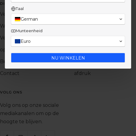
DIENST
INFORMATIE
Taal
Veelgestelde vragen
Nastreven
German
Winkel
Carrière
Munteenheid
Verzending
Annuleringsbeleid
Euro
opbrengst
Gegevensbescherming
NU WINKELEN
Betaalmethoden
AGB
Contact
afdruk
VOLG ONS
Volg ons op onze sociale
mediakanalen om op de
hoogte te blijven.