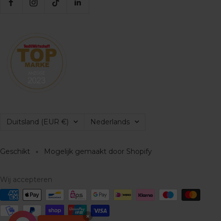
Land/regio
Taal
Duitsland (EUR €)
Nederlands
Geschikt
Mogelijk gemaakt door Shopify
Wij accepteren
×