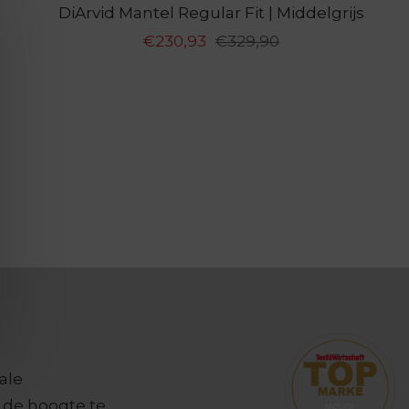
DiArvid Mantel Regular Fit | Middelgrijs
Aanbiedingsprijs
Normale
€230,93
€329,90
prijs
ale
de hoogte te