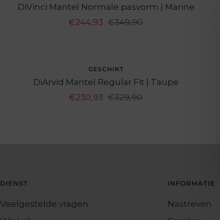
DiVinci Mantel Normale pasvorm | Marine
Aanbiedingsprijs
Normale
€244,93
€349,90
prijs
UITVERKOCHT
GESCHIKT
DiArvid Mantel Regular Fit | Taupe
Aanbiedingsprijs
Normale
€230,93
€329,90
prijs
DIENST
INFORMATIE
Veelgestelde vragen
Nastreven