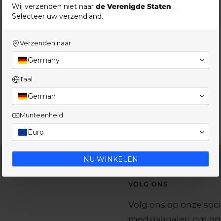
Wij verzenden niet naar
DiArvid Mantel Regular Fit | Zwart
de Verenigde Staten
.
Selecteer uw verzendland.
Aanbiedingsprijs
Normale
€230,93
€329,90
prijs
Verzenden naar
Germany
Taal
German
Munteenheid
Euro
NU WINKELEN
VOLG ONS
Volg ons op onze soci
mediakanalen om op 