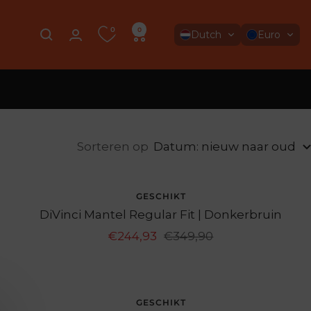
0
0
Dutch
Euro
Sorteren op
Datum: nieuw naar oud
UITVERKOCHT
GESCHIKT
DiVinci Mantel Regular Fit | Donkerbruin
Aanbiedingsprijs
Normale
€244,93
€349,90
prijs
BESPAAR 30%
GESCHIKT