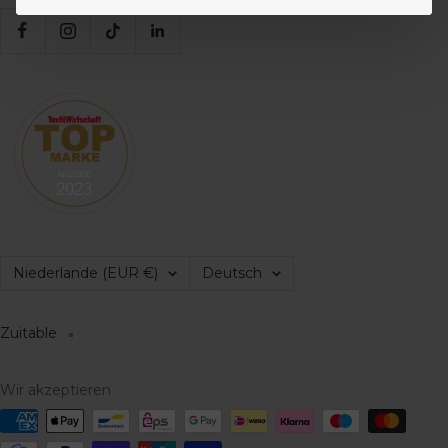
Land/Region
Sprache
Niederlande (EUR €)
Deutsch
Zuitable
Wir akzeptieren